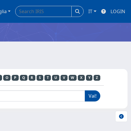
glia
IT
LOGIN
O
P
Q
R
S
T
U
V
W
X
Y
Z