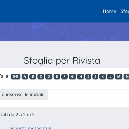
Home
Sfo
Sfoglia per Rivista
ai a:
0-9
A
B
C
D
E
F
G
H
I
J
K
L
M
N
o inserisci le iniziali:
tati da 2 a 2 di 2
esporta metadati