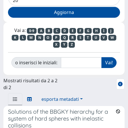
Vai a:
0-9
A
B
C
D
E
F
G
H
I
J
K
L
M
N
O
P
Q
R
S
T
U
V
W
X
Y
Z
o inserisci le iniziali:
Mostrati risultati da 2 a 2
di 2
esporta metadati
Solutions of the BBGKY hierarchy for a
system of hard spheres with inelastic
collisions