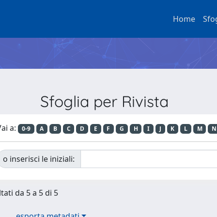
Home
Sfo
Sfoglia per Rivista
ai a:
0-9
A
B
C
D
E
F
G
H
I
J
K
L
M
N
o inserisci le iniziali:
tati da 5 a 5 di 5
esporta metadati