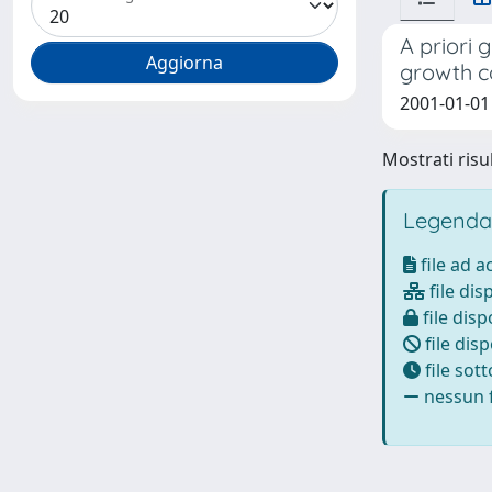
A priori
growth c
2001-01-01 
Mostrati risul
Legenda
file ad 
file dis
file disp
file disp
file sot
nessun f