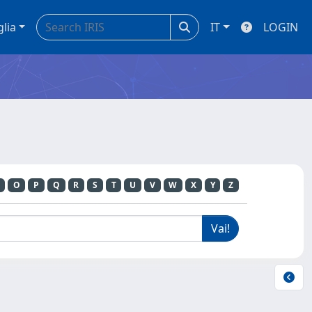
glia
IT
LOGIN
O
P
Q
R
S
T
U
V
W
X
Y
Z