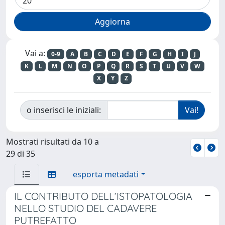
Vai a:
0-9
A
B
C
D
E
F
G
H
I
J
K
L
M
N
O
P
Q
R
S
T
U
V
W
X
Y
Z
o inserisci le iniziali:
Mostrati risultati da 10 a
29 di 35
esporta metadati
IL CONTRIBUTO DELL’ISTOPATOLOGIA
NELLO STUDIO DEL CADAVERE
PUTREFATTO