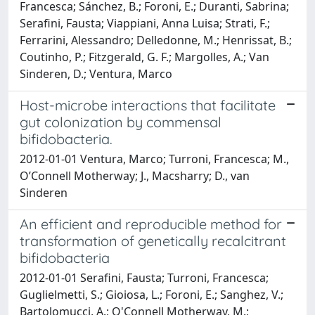
Francesca; Sánchez, B.; Foroni, E.; Duranti, Sabrina;
Serafini, Fausta; Viappiani, Anna Luisa; Strati, F.;
Ferrarini, Alessandro; Delledonne, M.; Henrissat, B.;
Coutinho, P.; Fitzgerald, G. F.; Margolles, A.; Van
Sinderen, D.; Ventura, Marco
Host-microbe interactions that facilitate
gut colonization by commensal
bifidobacteria.
2012-01-01 Ventura, Marco; Turroni, Francesca; M.,
O’Connell Motherway; J., Macsharry; D., van
Sinderen
An efficient and reproducible method for
transformation of genetically recalcitrant
bifidobacteria
2012-01-01 Serafini, Fausta; Turroni, Francesca;
Guglielmetti, S.; Gioiosa, L.; Foroni, E.; Sanghez, V.;
Bartolomucci, A.; O'Connell Motherway, M.;