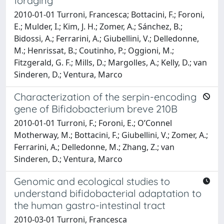
foraging
2010-01-01 Turroni, Francesca; Bottacini, F.; Foroni,
E.; Mulder, I.; Kim, J. H.; Zomer, A.; Sánchez, B.;
Bidossi, A.; Ferrarini, A.; Giubellini, V.; Delledonne,
M.; Henrissat, B.; Coutinho, P.; Oggioni, M.;
Fitzgerald, G. F.; Mills, D.; Margolles, A.; Kelly, D.; van
Sinderen, D.; Ventura, Marco
Characterization of the serpin-encoding
gene of Bifidobacterium breve 210B
2010-01-01 Turroni, F.; Foroni, E.; O’Connel
Motherway, M.; Bottacini, F.; Giubellini, V.; Zomer, A.;
Ferrarini, A.; Delledonne, M.; Zhang, Z.; van
Sinderen, D.; Ventura, Marco
Genomic and ecological studies to
understand bifidobacterial adaptation to
the human gastro-intestinal tract
2010-03-01 Turroni, Francesca