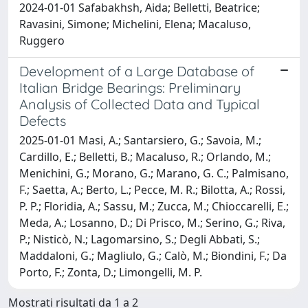
2024-01-01 Safabakhsh, Aida; Belletti, Beatrice;
Ravasini, Simone; Michelini, Elena; Macaluso,
Ruggero
Development of a Large Database of
Italian Bridge Bearings: Preliminary
Analysis of Collected Data and Typical
Defects
2025-01-01 Masi, A.; Santarsiero, G.; Savoia, M.;
Cardillo, E.; Belletti, B.; Macaluso, R.; Orlando, M.;
Menichini, G.; Morano, G.; Marano, G. C.; Palmisano,
F.; Saetta, A.; Berto, L.; Pecce, M. R.; Bilotta, A.; Rossi,
P. P.; Floridia, A.; Sassu, M.; Zucca, M.; Chioccarelli, E.;
Meda, A.; Losanno, D.; Di Prisco, M.; Serino, G.; Riva,
P.; Nisticò, N.; Lagomarsino, S.; Degli Abbati, S.;
Maddaloni, G.; Magliulo, G.; Calò, M.; Biondini, F.; Da
Porto, F.; Zonta, D.; Limongelli, M. P.
Mostrati risultati da 1 a 2