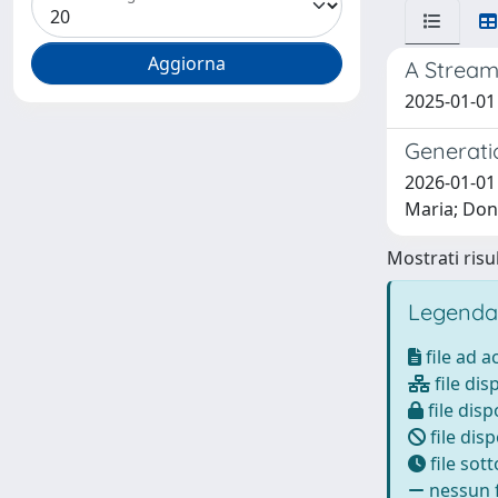
A Stream
2025-01-01 
Generatio
2026-01-01
Maria; Don
Mostrati risul
Legenda
file ad 
file dis
file disp
file disp
file sot
nessun f