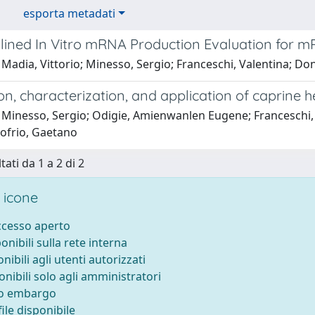
esporta metadati
lined In Vitro mRNA Production Evaluation for 
Madia, Vittorio; Minesso, Sergio; Franceschi, Valentina; Do
n, characterization, and application of caprine h
 Minesso, Sergio; Odigie, Amienwanlen Eugene; Franceschi, 
ofrio, Gaetano
tati da 1 a 2 di 2
 icone
accesso aperto
ponibili sulla rete interna
onibili agli utenti autorizzati
onibili solo agli amministratori
to embargo
ile disponibile