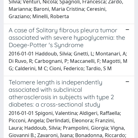
Silvia; Venturi, Nicola; Spagnoli, Francesca; Zardo,
Marianna; Baroni, Maria Cristina; Ceresini,
Graziano; Minelli, Roberta
A case of Solitary fibrous pleura tumor
associated with severe hypoglycemia: the
Doege-Potter 's Syndrome
2016-01-01 Haddoub, Silvia; Gnetti, L; Montanari, A;
Di Ruvo, R; Carbognani, P; Maccanelli, F; Magotti, M
G; Calderini, M C; Cioni, Federico; Tardio, S M
Telomere length is independently
associated with subclinical
atherosclerosis in subjects with type 2
diabetes: a cross-sectional study
2016-01-01 Spigoni, Valentina; Aldigeri, Raffaella;
Picconi, Angela; Derlindati, Eleonora; Franzini,
Laura; Haddoub, Silvia; Prampolini, Giorgia; Vigna,
Giovanni B.; Zavaroni, Ivana; Bonadonna, Riccardo;