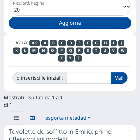
Risultati/Pagina
Vai a:
0-9
A
B
C
D
E
F
G
H
I
J
K
L
M
N
O
P
Q
R
S
T
U
V
W
X
Y
Z
o inserisci le iniziali:
Mostrati risultati da 1 a 1
di 1
esporta metadati
Tavolette da soffitto in Emilia: prime
riflessioni sui modelli