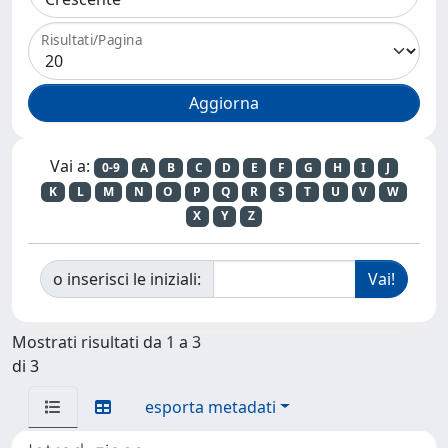
Risultati/Pagina
Vai a:
0-9
A
B
C
D
E
F
G
H
I
J
K
L
M
N
O
P
Q
R
S
T
U
V
W
X
Y
Z
o inserisci le iniziali:
Mostrati risultati da 1 a 3
di 3
esporta metadati