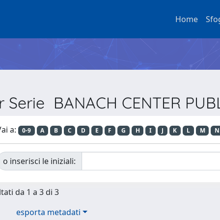
Home
Sfo
per Serie BANACH CENTER PUB
ai a:
0-9
A
B
C
D
E
F
G
H
I
J
K
L
M
N
o inserisci le iniziali:
tati da 1 a 3 di 3
esporta metadati