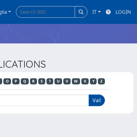
glia
IT
LOGIN
LICATIONS
O
P
Q
R
S
T
U
V
W
X
Y
Z