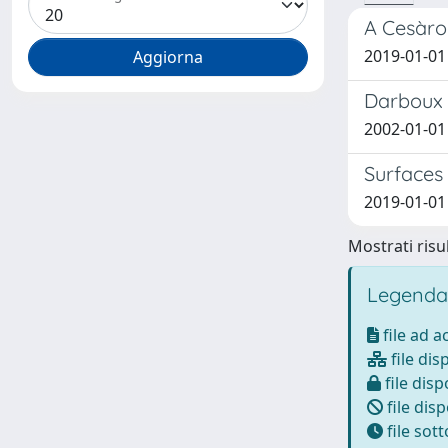
A Cesàro
2019-01-01
Darboux 
2002-01-01
Surfaces
2019-01-01
Mostrati risul
Legenda
file ad 
file dis
file disp
file disp
file sot